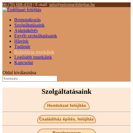
06 (70) 608-4319
| E-mail:
info@epitoiparifelujitas.hu
Bemutatkozás
Szolgáltatásaink
Ajánlatkérés
Egyéb szolgáltatásaink
Híreink
Tudástár
Referencia munkáink
Legújabb munkáink
Kapcsolat
Oldal kiválasztása
Szolgáltatásaink
Homlokzat felújítás
Családiház építés, felújítás
Panelprogram