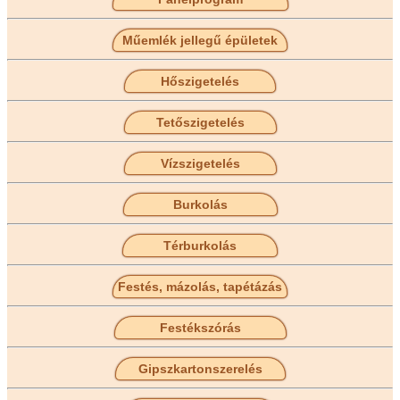
Műemlék jellegű épületek
Hőszigetelés
Tetőszigetelés
Vízszigetelés
Burkolás
Térburkolás
Festés, mázolás, tapétázás
Festékszórás
Gipszkartonszerelés