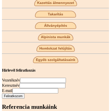
Kazettás álmennyezet
Takarítás
Állványépítés
Alpinista munkák
Homlokzat felújítás
Egyéb szolgáltatásaink
Hírlevél feliratkozás
Vezetéknév
Keresztnév
E-mail
Referencia munkáink