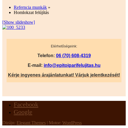
Referncia munkák
»
Homlokzat felújítás
[Show slideshow]
Elérhetőségeink:
Telefon:
06 (70) 608-4319
E-mail:
info@epitoiparifelujitas.hu
Kérje ingyenes árajánlatunkat! Várjuk jelentkezését!
Facebook
Google
Dizájn:
Elegant Themes
| Motor:
WordPress