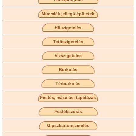
Műemlék jellegű épületek
Hőszigetelés
Tetőszigetelés
Vízszigetelés
Burkolás
Térburkolás
Festés, mázolás, tapétázás
Festékszórás
Gipszkartonszerelés