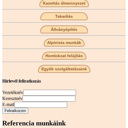
Kazettás álmennyezet
Takarítás
Állványépítés
Alpinista munkák
Homlokzat felújítás
Egyéb szolgáltatásaink
Hírlevél feliratkozás
Vezetéknév
Keresztnév
E-mail
Referencia munkáink