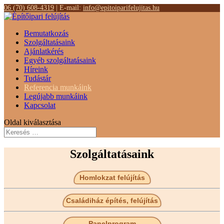
06 (70) 608-4319
| E-mail:
info@epitoiparifelujitas.hu
Bemutatkozás
Szolgáltatásaink
Ajánlatkérés
Egyéb szolgáltatásaink
Híreink
Tudástár
Referencia munkáink
Legújabb munkáink
Kapcsolat
Oldal kiválasztása
Szolgáltatásaink
Homlokzat felújítás
Családiház építés, felújítás
Panelprogram