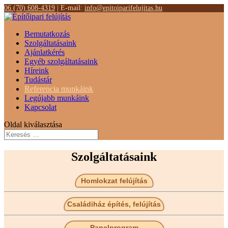
06 (70) 608-4319
| E-mail:
info@epitoiparifelujitas.hu
Bemutatkozás
Szolgáltatásaink
Ajánlatkérés
Egyéb szolgáltatásaink
Híreink
Tudástár
Referencia munkáink
Legújabb munkáink
Kapcsolat
Oldal kiválasztása
Szolgáltatásaink
Homlokzat felújítás
Családiház építés, felújítás
Panelprogram