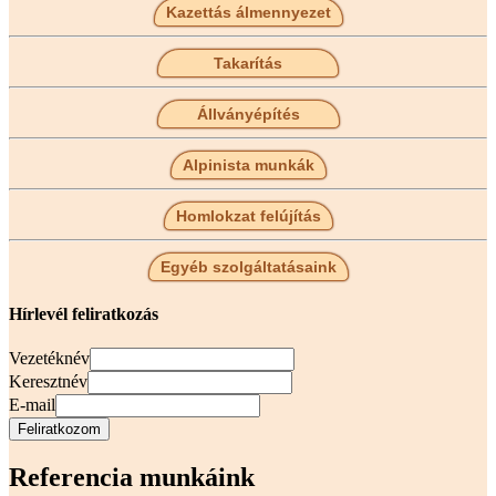
Kazettás álmennyezet
Takarítás
Állványépítés
Alpinista munkák
Homlokzat felújítás
Egyéb szolgáltatásaink
Hírlevél feliratkozás
Vezetéknév
Keresztnév
E-mail
Referencia munkáink