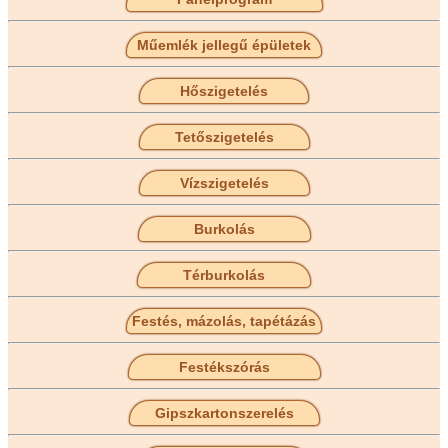
Műemlék jellegű épületek
Hőszigetelés
Tetőszigetelés
Vízszigetelés
Burkolás
Térburkolás
Festés, mázolás, tapétázás
Festékszórás
Gipszkartonszerelés